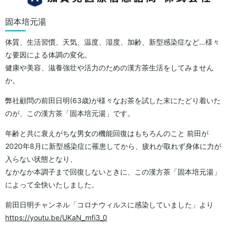
固本培元湯
体質、生活習慣、天気、温度、湿度、加齢、新型感染症など…様々
な要因による体調の変化。
健康や美容、滋養強壮や活力のための漢方茶生活をしてみません
か。
弊社顧問の前田日明(63歳)が様々なお茶を試した末にたどり着いた
のが、この漢方茶「固本培元湯」です。
年齢と共に衰えがちな男女の機能回復はもちろんのこと 前田が
2020年8月に新型感染症に罹患してから、疲れが取れず身体に力が
入らない状態となり、
なかなか本調子まで回復しないときに、この漢方茶「固本培元湯」
によって全快いたしました。
前田日明チャンネル「コロナウィルスに感染していました」より
https://youtu.be/UKaN_mfi3_0